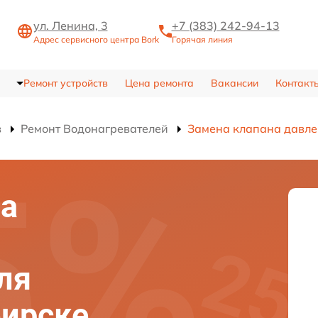
ул. Ленина, 3
+7 (383) 242-94-13
Адрес сервисного центра Bork
Горячая линия
Ремонт устройств
Цена ремонта
Вакансии
Контакт
в
Ремонт Водонагревателей
Замена клапана давл
на
ля
бирске