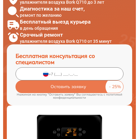
увлажнителя воздуха Bork Q710 до 3 лет
Диагностика за наш счет,
ремонт по желанию
Бесплатный выезд курьера
в день обращения
Срочный ремонт
увлажнителя воздуха Bork Q710 от 35 минут
Бесплатная консультация со
специалистом
Оставить заявку
Нажимая на кнопку "Оставить заявку" Вы соглашаетесь c
политикой
конфиденциальности