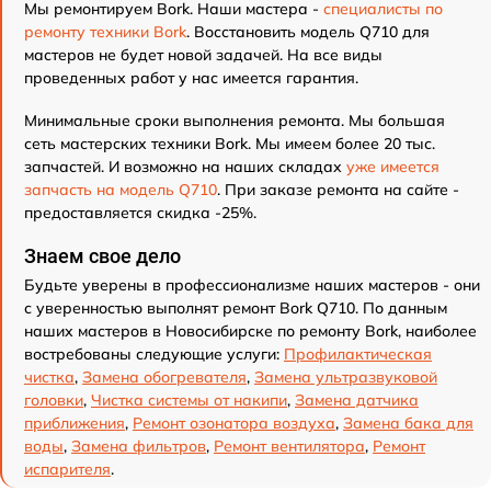
Мы ремонтируем Bork. Наши мастера -
специалисты по
ремонту техники Bork
. Восстановить модель Q710 для
мастеров не будет новой задачей. На все виды
проведенных работ у нас имеется гарантия.
Минимальные сроки выполнения ремонта. Мы большая
сеть мастерских техники Bork. Мы имеем более 20 тыс.
запчастей. И возможно на наших складах
уже имеется
запчасть на модель Q710
. При заказе ремонта на сайте -
предоставляется скидка -25%.
Знаем свое дело
Будьте уверены в профессионализме наших мастеров - они
с уверенностью выполнят ремонт Bork Q710. По данным
наших мастеров в Новосибирске по ремонту Bork, наиболее
востребованы следующие услуги:
Профилактическая
чистка
,
Замена обогревателя
,
Замена ультразвуковой
головки
,
Чистка системы от накипи
,
Замена датчика
приближения
,
Ремонт озонатора воздуха
,
Замена бака для
воды
,
Замена фильтров
,
Ремонт вентилятора
,
Ремонт
испарителя
.