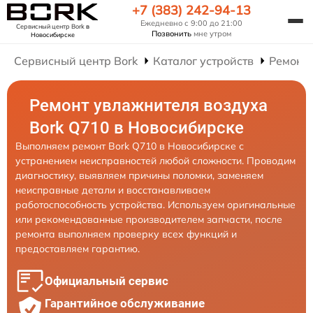
+7 (383) 242-94-13
Ежедневно с 9:00 до 21:00
Сервисный центр Bork
в
Позвонить
мне утром
Новосибирске
Сервисный центр Bork
Каталог устройств
Ремонт
Ремонт увлажнителя воздуха
Bork Q710 в Новосибирске
Выполняем ремонт Bork Q710 в Новосибирске с
устранением неисправностей любой сложности. Проводим
диагностику, выявляем причины поломки, заменяем
неисправные детали и восстанавливаем
работоспособность устройства. Используем оригинальные
или рекомендованные производителем запчасти, после
ремонта выполняем проверку всех функций и
предоставляем гарантию.
Официальный сервис
Гарантийное обслуживание