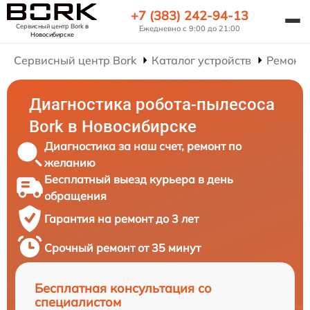
+7 (383) 242-94-13
Сервисный центр Bork
в
Ежедневно с 9:00 до 21:00
Новосибирске
Сервисный центр Bork
Каталог устройств
Ремонт 
Диагностика робота-пылесоса
Bork в Новосибирске
Диагностика за наш счет, ремонт по
желанию
Бесплатный выезд курьера в день
обращения
Гарантия на ремонт до 3 лет
Срочный ремонт от 35 минут
Бесплатная консультация со
специалистом