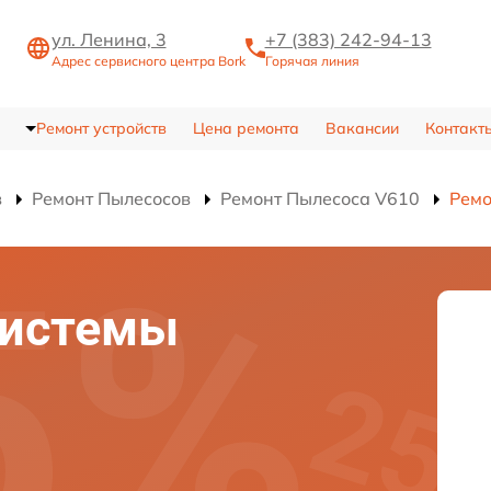
ул. Ленина, 3
+7 (383) 242-94-13
Адрес сервисного центра Bork
Горячая линия
Ремонт устройств
Цена ремонта
Вакансии
Контакт
в
Ремонт Пылесосов
Ремонт Пылесоса V610
Ремо
системы