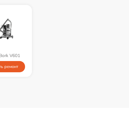
Bork V601
ть ремонт