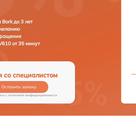
 Bork до 3 лет
 желанию
бращения
V610 от 35 минут
я со специалистом
Оставить заявку
есь c
политикой конфиденциальности