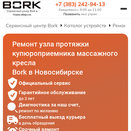
+7 (383) 242-94-13
Ежедневно с 9:00 до 21:00
Сервисный центр Bork
в
Позвонить
мне утром
Новосибирске
Сервисный центр Bork
Каталог устройств
Ремонт
Ремонт узла протяжки
купюроприемника массажного
кресла
Bork в Новосибирске
Официальный сервис
Гарантийное обслуживание
до 3 лет
Диагностика за наш счет,
ремонт по желанию
Бесплатный выезд курьера
в день обращения
Срочный ремонт