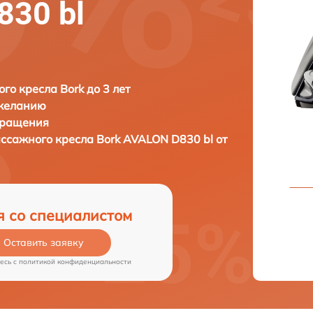
830 bl
го кресла Bork до 3 лет
 желанию
бращения
ассажного кресла
Bork AVALON D830 bl от
я со специалистом
Оставить заявку
есь c
политикой конфиденциальности