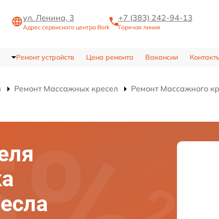
ул. Ленина, 3
+7 (383) 242-94-13
Адрес сервисного центра Bork
Горячая линия
Ремонт устройств
Цена ремонта
Вакансии
Контакт
в
Ремонт Массажных кресел
Ремонт Массажного кр
еля
ка
есла