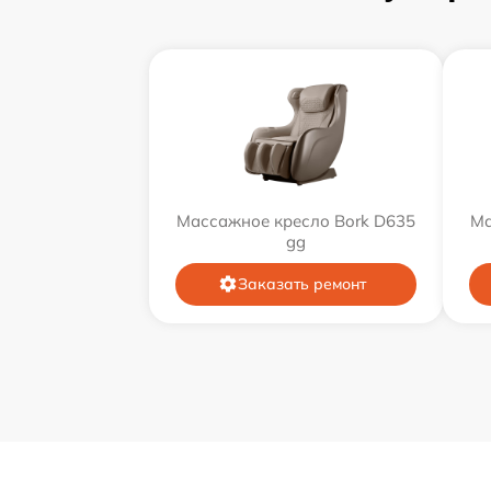
Массажное кресло Bork D635
Ма
gg
Заказать ремонт