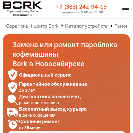
+7 (383) 242-94-13
Сервисный центр Bork
в
Ежедневно с 9:00 до 21:00
Новосибирске
Сервисный центр Bork
Каталог устройств
Ремонт
Замена или ремонт пароблока
кофемашины
Bork в Новосибирске
Официальный сервис
Гарантийное обслуживание
до 3 лет
Диагностика за наш счет,
ремонт по желанию
Бесплатный выезд курьера
в день обращения
Срочный ремонт
от 35 минут