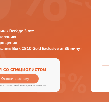
ны Bork до 3 лет
 желанию
бращения
машины
Bork C810 Gold Exclusive от 35 минут
я со специалистом
Оставить заявку
есь c
политикой конфиденциальности