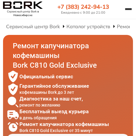
+7 (383) 242-94-13
Сервисный центр Bork
в
Ежедневно с 9:00 до 21:00
Новосибирске
Сервисный центр Bork
Каталог устройств
Ремонт
Ремонт капучинатора
кофемашины
Bork C810 Gold Exclusive
Официальный сервис
Гарантийное обслуживание
кофемашины Bork до 3 лет
Диагностика за наш счет,
ремонт по желанию
Бесплатный выезд курьера
в день обращения
Ремонт капучинатора кофемашины
Bork C810 Gold Exclusive от 35 минут