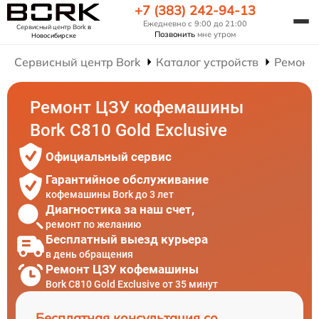
+7 (383) 242-94-13
Ежедневно с 9:00 до 21:00
Сервисный центр Bork
в
Позвонить
мне утром
Новосибирске
Сервисный центр Bork
Каталог устройств
Ремонт
Ремонт ЦЗУ кофемашины
Bork C810 Gold Exclusive
Официальный сервис
Гарантийное обслуживание
кофемашины Bork до 3 лет
Диагностика за наш счет,
ремонт по желанию
Бесплатный выезд курьера
в день обращения
Ремонт ЦЗУ кофемашины
Bork C810 Gold Exclusive от 35 минут
Бесплатная консультация со