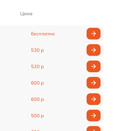
Цена
бесплатно
530 р
520 р
600 р
600 р
500 р