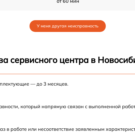
от 60 мин
от 50 мин
У меня другая неисправность
от 45 мин
от 30 мин
ва сервисного центра в Новосиб
от 90 мин
мплектующие — до 3 месяцев.
от 40 мин
от 50 мин
авности, который напрямую связан с выполненной рабо
от 90 мин
аз в работе или несоответствие заявленным характери