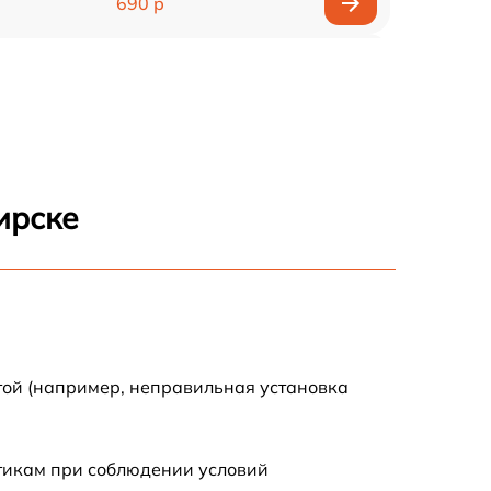
690 р
600 р
580 р
570 р
ирске
970 р
790 р
590 р
той (например, неправильная установка
880 р
стикам при соблюдении условий