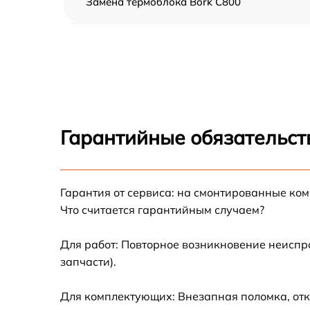
Замена термоблока Bork C800
Ремонт гидросистемы Bork C800
Ремонт двигателя кофемолки Bork C800
Замена термостата Bork C800
Гарантийные обязательст
Ремонт ЦЗУ Bork C800
Гарантия от сервиса: на смонтированные ко
Замена фильтров Bork C800
Что считается гарантийным случаем?
Замена ТЭНа Bork C800
Для работ: Повторное возникновение неиспр
запчасти).
Ремонт платы управления Bork C800
Для комплектующих: Внезапная поломка, отк